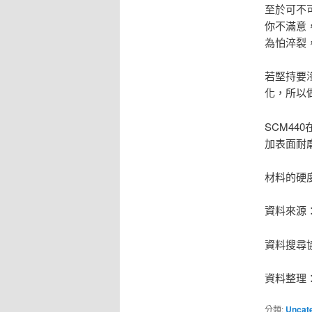
至於可不可
你不滿意
為怕淬裂
若堅持要
化，所以
SCM4
加表面耐
材料的硬
資料來源
資料搜尋
資料整理
分類:
Uncat