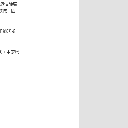
若這個硬度
歡做，因
組織沃斯
式，主要增