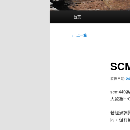
主
首頁
要
選
單
文
←
上一篇
章
導
覽
SC
發佈日期:
24
scm44
大致為H
若經過調
同，但有