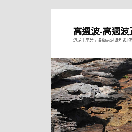
跳
至
主
高週波-高週波
要
這是用來分享各類高週波知識的
內
容