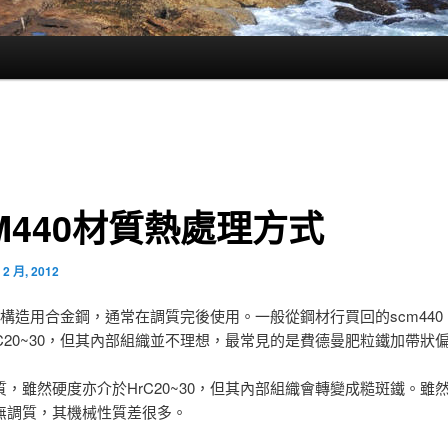
M440材質熱處理方式
 2 月, 2012
0為構造用合金鋼，通常在調質完後使用。一般從鋼材行買回的scm44
rC20~30，但其內部組織並不理想，最常見的是費德曼肥粒鐵加帶狀
質，雖然硬度亦介於HrC20~30，但其內部組織會轉變成糙斑鐵。雖
無調質，其機械性質差很多。