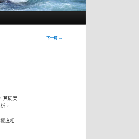
下一篇
→
0，其硬度
偏析。
然硬度相