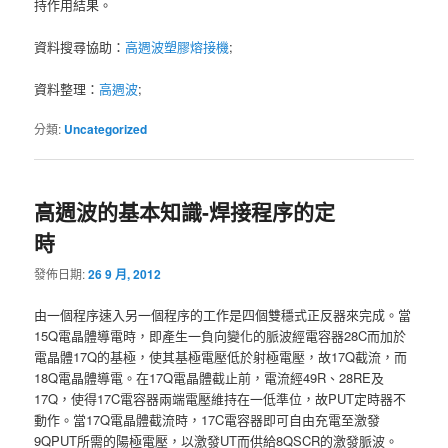
持作用結果。
資料搜尋協助：
高週波塑膠熔接機
;
資料整理：
高週波
;
分類:
Uncategorized
高週波的基本知識-焊接程序的定
時
發佈日期:
26 9 月, 2012
由一個程序速入另一個程序的工作是四個雙穩式正反器來完成。當
15Q電晶體導電時，即產生一負向變化的脈波經電容器28C而加於
電晶體17Q的基極，使其基極電壓低於射極電壓，故17Q截流，而
18Q電晶體導電。在17Q電晶體截止前，電流經49R、28RE及
17Q，使得17C電容器兩端電壓維持在一低準位，故PUT定時器不
動作。當17Q電晶體截流時，17C電容器即可自由充電至激發
9QPUT所需的陽極電壓，以激發UT而供給8QSCR的激發脈波。