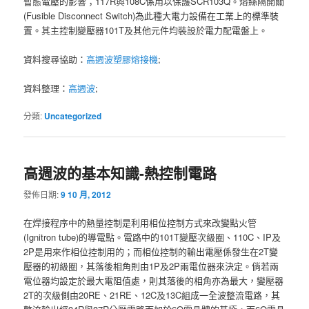
暫態電壓的影響；117R與108C係用以保護SCR103Q。熔絲隔開關
(Fusible Disconnect Switch)為此種大電力設備在工業上的標準裝
置。其主控制變壓器101T及其他元件均裝設於電力配電盤上。
資料搜尋協助：
高週波塑膠熔接機
;
資料整理：
高週波
;
分類:
Uncategorized
高週波的基本知識-熱控制電路
發佈日期:
9 10 月, 2012
在焊接程序中的熱量控制是利用相位控制方式來改變點火管
(Ignitron tube)的導電點。電路中的101T變壓次級圈、110C、IP及
2P是用來作相位控制用的；而相位控制的輸出電壓係發生在2T變
壓器的初級圈，其落後相角則由1P及2P兩電位器來決定。倘若兩
電位器均設定於最大電阻值處，則其落後的相角亦為最大，變壓器
2T的次級側由20RE、21RE、12C及13C組成一全波整流電路，其