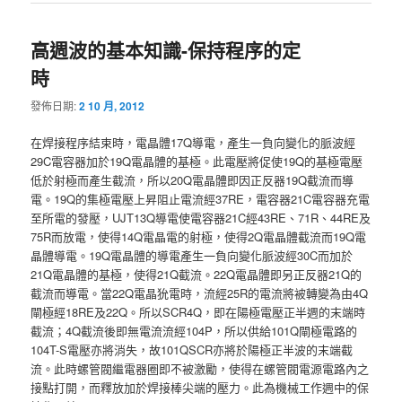
高週波的基本知識-保持程序的定
時
發佈日期:
2 10 月, 2012
在焊接程序結束時，電晶體17Q導電，產生一負向變化的脈波經
29C電容器加於19Q電晶體的基極。此電壓將促使19Q的基極電壓
低於射極而產生截流，所以20Q電晶體即因正反器19Q截流而導
電。19Q的集極電壓上昇阻止電流經37RE，電容器21C電容器充電
至所電的發壓，UJT13Q導電使電容器21C經43RE、71R、44RE及
75R而放電，使得14Q電晶電的射極，使得2Q電晶體截流而19Q電
晶體導電。19Q電晶體的導電產生一負向變化脈波經30C而加於
21Q電晶體的基極，使得21Q截流。22Q電晶體即另正反器21Q的
截流而導電。當22Q電晶狁電時，流經25R的電流將被轉變為由4Q
閘極經18RE及22Q。所以SCR4Q，即在陽極電壓正半週的末端時
截流；4Q截流後即無電流流經104P，所以供給101Q閘極電路的
104T-S電壓亦將消失，故101QSCR亦將於陽極正半波的末端截
流。此時螺管閥繼電器圈即不被激勵，使得在螺管閥電源電路內之
接點打開，而釋放加於焊接棒尖端的壓力。此為機械工作週中的保