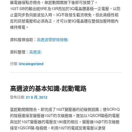
繼電器接點亦閉合，故起動開關按下後即可放開了。
103T-SB的輸出經5RE及13R而加於3Q電晶體基極一正電壓，以防
止當同步負向脈波加入時，3Q不致發生截流現免，但此兩極性相
反的訊號電壓和必須為正，才可以使3Q電晶體在整個加壓時間內
維持導電。
資料搜尋協助：
高週波塑膠熔接機
;
資料整理：
高週波
;
分類:
Uncategorized
高週波的基本知識-起動電路
發佈日期:
21 9 月, 2012
當起動開關閉合，即完成了102T變壓器的初級側迴路；使SCR1Q
的陰極連接至變壓器102T的次級圈端。施加以1QSCR陽極的電壓
與加於102T變壓器的電壓反180度的相位。變壓器10@T的次級圈
接至1QSCR陽-陰極間，利用102T的電感反衝電壓以激發