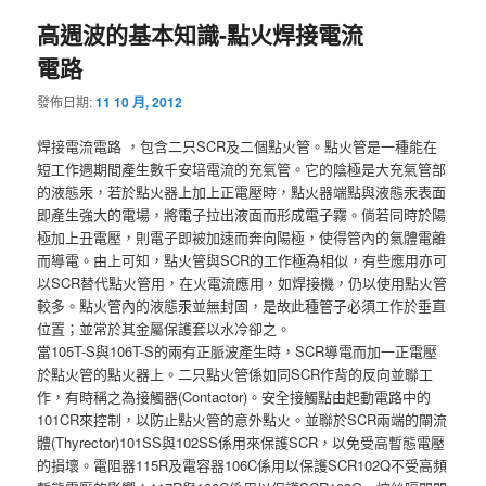
高週波的基本知識-點火焊接電流
電路
發佈日期:
11 10 月, 2012
焊接電流電路 ，包含二只SCR及二個點火管。點火管是一種能在
短工作週期間產生數千安培電流的充氣管。它的陰極是大充氣管部
的液態汞，若於點火器上加上正電壓時，點火器端點與液態汞表面
即產生強大的電場，將電子拉出液面而形成電子霧。倘若同時於陽
極加上丑電壓，則電子即被加速而奔向陽極，使得管內的氣體電離
而導電。由上可知，點火管與SCR的工作極為相似，有些應用亦可
以SCR替代點火管用，在火電流應用，如焊接機，仍以使用點火管
較多。點火管內的液態汞並無封固，是故此種管子必須工作於垂直
位置；並常於其金屬保護套以水冷卻之。
當105T-S與106T-S的兩有正脈波產生時，SCR導電而加一正電壓
於點火管的點火器上。二只點火管係如同SCR作背的反向並聯工
作，有時稱之為接觸器(Contactor)。安全接觸點由起動電路中的
101CR來控制，以防止點火管的意外點火。並聯於SCR兩端的閘流
體(Thyrector)101SS與102SS係用來保護SCR，以免受高暫態電壓
的損壞。電阻器115R及電容器106C係用以保護SCR102Q不受高頻