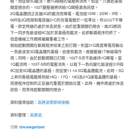
極，而促使3Q截流，故1Q閘極的電壓將消失。但是，只要起重開
關是閉合的，102T變壓器將供給1Q閘極激為訊號。
2Q電晶體因正反器3Q的截流而導電，電流經1SW、2SW、IRE、
66R及2Q而限制電容器21C的充電電壓於一低準位，所以UJT不導
電，即定時器仍處於休息狀態。由於起重開關仍閉合，故2Q將因
下一同步負脈波經6C加於其基極而截流，此即斷路程序的終了，
但是機械工作週將繼續重複工作。
假如起動開關在斷路程序結束之前打開。則當21Q再度導電而輸出
一負脈波至3Q電晶體的基極，迫使其截流，故變壓器1T無磁場作
用；同時，由於起動開關已打開、102T-S亦不能維持1Q導電。當
1Q截流時，103T-SB的電壓消失，以致下一負向變化脈波經31R與
9C加至5Q電晶體的基極，而促使11-14 5Q電晶體截流。此時，5Q
上昇的集極電壓將供給16Q、17Q、19Q及21Q諸電晶體的基極，
而使程序控制的正反器均重置於開始位置。此時，機件將處於休息
狀態，而等待起動開關的閉合。
資料搜尋協助：
高週波塑膠熔接機
;
資料整理：
高週波
;
分類:
Uncategorized