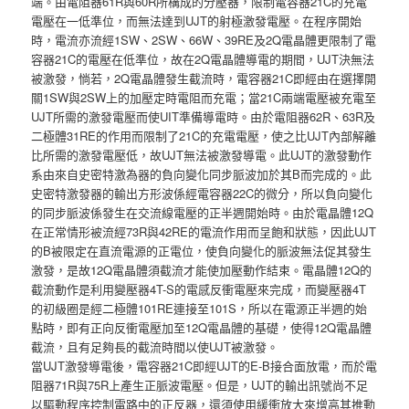
端。由電阻器61R與60R所構成的分壓器，限制電容器21C的充電
電壓在一低準位，而無法達到UJT的射極激發電壓。在程序開始
時，電流亦流經1SW、2SW、66W、39RE及2Q電晶體更限制了電
容器21C的電壓在低準位，故在2Q電晶體導電的期間，UJT決無法
被激發，惝若，2Q電晶體發生截流時，電容器21C即經由在選擇開
關1SW與2SW上的加壓定時電阻而充電；當21C兩端電壓被充電至
UJT所需的激發電壓而使UIT準備導電時。由於電阻器62R、63R及
二極體31RE的作用而限制了21C的充電電壓，使之比UJT內部解離
比所需的激發電壓低，故UJT無法被激發導電。此UJT的激發動作
系由來自史密特激為器的負向變化同步脈波加於其B而完成的。此
史密特激發器的輸出方形波係經電容器22C的微分，所以負向變化
的同步脈波係發生在交流線電壓的正半週開始時。由於電晶體12Q
在正常情形被流經73R與42RE的電流作用而呈飽和狀態，因此UJT
的B被限定在直流電源的正電位，使負向變化的脈波無法促其發生
激發，是故12Q電晶體須截流才能使加壓動作結束。電晶體12Q的
截流動作是利用變壓器4T-S的電感反衝電壓來完成，而變壓器4T
的初級圈是經二極體101RE連接至101S，所以在電源正半週的始
點時，即有正向反衝電壓加至12Q電晶體的基礎，使得12Q電晶體
截流，且有足夠長的截流時間以使UJT被激發。
當UJT激發導電後，電容器21C即經UJT的E-B接合面放電，而於電
阻器71R與75R上產生正脈波電壓。但是，UJT的輸出訊號尚不足
以驅動程序控制電路中的正反器，還須使用緩衝放大來增高其推動