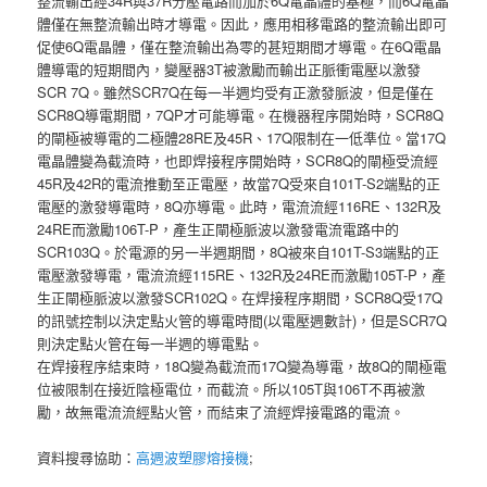
整流輸出經34R與37R分壓電路而加於6Q電晶體的基極，而6Q電晶
體僅在無整流輸出時才導電。因此，應用相移電路的整流輸出即可
促使6Q電晶體，僅在整流輸出為零的甚短期間才導電。在6Q電晶
體導電的短期間內，變壓器3T被激勵而輸出正脈衝電壓以激發
SCR 7Q。雖然SCR7Q在每一半週均受有正激發脈波，但是僅在
SCR8Q導電期間，7QP才可能導電。在機器程序開始時，SCR8Q
的閘極被導電的二極體28RE及45R、17Q限制在一低準位。當17Q
電晶體變為截流時，也即焊接程序開始時，SCR8Q的閘極受流經
45R及42R的電流推動至正電壓，故當7Q受來自101T-S2端點的正
電壓的激發導電時，8Q亦導電。此時，電流流經116RE、132R及
24RE而激勵106T-P，產生正閘極脈波以激發電流電路中的
SCR103Q。於電源的另一半週期間，8Q被來自101T-S3端點的正
電壓激發導電，電流流經115RE、132R及24RE而激勵105T-P，產
生正閘極脈波以激發SCR102Q。在焊接程序期間，SCR8Q受17Q
的訊號控制以決定點火管的導電時間(以電壓週數計)，但是SCR7Q
則決定點火管在每一半週的導電點。
在焊接程序結束時，18Q變為截流而17Q變為導電，故8Q的閘極電
位被限制在接近陰極電位，而截流。所以105T與106T不再被激
勵，故無電流流經點火管，而結束了流經焊接電路的電流。
資料搜尋協助：
高週波塑膠熔接機
;