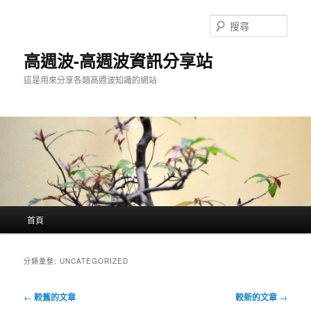
跳
跳
至
至
搜
主
輔
尋
要
助
高週波-高週波資訊分享站
內
內
這是用來分享各類高週波知識的網站
容
容
主
首頁
要
選
單
分類彙整:
UNCATEGORIZED
文
←
較舊的文章
較新的文章
→
章