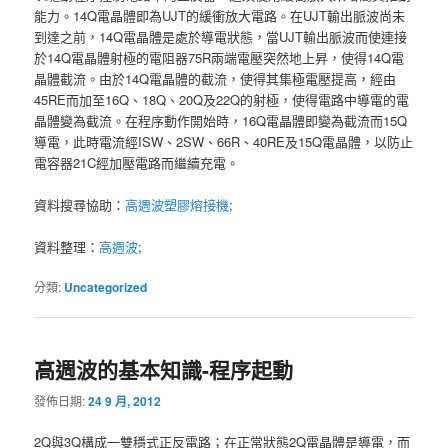
能力。14Q電晶體即為UJT的緩衝放大電路。在UJT輸出脈波尚未
到達之前，14Q電晶體是處於導電狀態，當UJT輸出脈波而使連接
於14Q電晶體射極的電阻器75R兩端電壓突然地上昇，使得14Q電
晶體截流。由於14Q電晶體的截流，使得其集極電壓提高，經由
45RE而加至16Q、18Q、20Q及22Q的射極，使得電路中導電的電
晶體變為截流。在程序動作開始時，16Q電晶體即變為截流而15Q
導電，此時電流經ISW、2SW、66R、40RE及15Q電晶體，以防止
電容器21C經加壓電路而繼續充電。
資料搜尋協助：
高週波塑膠熔接機
;
資料整理：
高週波
;
分類:
Uncategorized
高週波的基本知識-程序起動
發佈日期:
24 9 月, 2012
2Q與3Q構成一雙穩式正反電路；在正常狀態2Q電晶體是導電，而