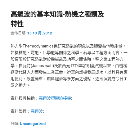
導
高週波的基本知識-熱機之種類及
覽
特性
發佈日期:
15 10 月, 2012
熱力學Thermodynamics係研究熱能的現象以及轉變為他種能量，
如機械能、電能、化學能等關係之科學。若專以工程方面而言，一
般僅限於研究熱能對於機械能及功率之關係時，稱之謂工程熱力
學。自瓦特(James watt)氏於西元1774年發明蒸汽機以來，由機械
逐漸代替人力而發生工業革命，迨至內燃機發展成功，以其具有應
用便利，設置簡單，燃料經濟等多方面之優點，逐漸演變成今日主
要之動力。
資料搜尋協助：
高週波塑膠熔接機
;
資料整理：
高週波
;
分類:
Uncategorized