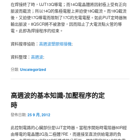
在焊接終了時，UJT13Q導電；而14Q電晶體將因射極上受有正向
脈波而截流；所以14Q的集極電壓上昇迫使18Q截流。而18Q截流
後，又迫使17Q導電而限制了17C的充電電壓。如此PUT定時器無
輸出脈波，8QSCR將不被激發，因而阻止了大電流點火管的導
電。此即為焊接程序的結束。
資料搜尋協助：
高週波塑膠熔接機
;
資料整理：
高週波
;
分類:
Uncategorized
高週波的基本知識-加壓程序的定
時
發佈日期:
25 9 月, 2012
此控制電路的心臟部份是UJT定時器。當程序開始時電阻器60R經
由導電的電晶體2Q及二極體7RE，而連接至直流供給電源的負