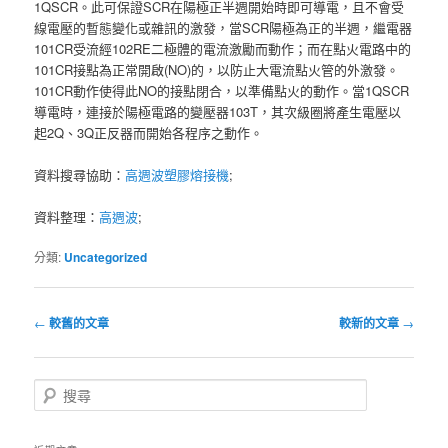
1QSCR。此可保證SCR在陽極正半週開始時即可導電，且不會受
線電壓的暫態變化或雜訊的激發，當SCR陽極為正的半週，繼電器
101CR受流經102RE二極體的電流激勵而動作；而在點火電路中的
101CR接點為正常開啟(NO)的，以防止大電流點火管的外激發。
101CR動作使得此NO的接點閉合，以準備點火的動作。當1QSCR
導電時，連接於陽極電路的變壓器103T，其次級圈將產生電壓以
起2Q、3Q正反器而開始各程序之動作。
資料搜尋協助：
高週波塑膠熔接機
;
資料整理：
高週波
;
分類:
Uncategorized
文
←
較舊的文章
較新的文章
→
章
導
覽
搜
尋