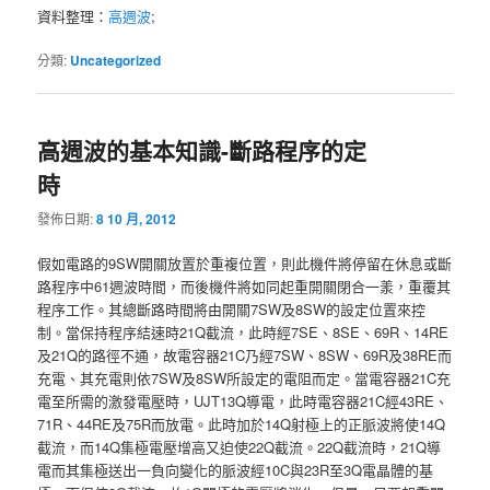
資料整理：
高週波
;
分類:
Uncategorized
高週波的基本知識-斷路程序的定
時
發佈日期:
8 10 月, 2012
假如電路的9SW開關放置於重複位置，則此機件將停留在休息或斷
路程序中61週波時間，而後機件將如同起重開關閉合一羕，重覆其
程序工作。其總斷路時間將由開關7SW及8SW的設定位置來控
制。當保持程序結速時21Q截流，此時經7SE、8SE、69R、14RE
及21Q的路徑不通，故電容器21C乃經7SW、8SW、69R及38RE而
充電、其充電則依7SW及8SW所設定的電阻而定。當電容器21C充
電至所需的激發電壓時，UJT13Q導電，此時電容器21C經43RE、
71R、44RE及75R而放電。此時加於14Q射極上的正脈波將使14Q
截流，而14Q集極電壓增高又迫使22Q截流。22Q截流時，21Q導
電而其集極送出一負向變化的脈波經10C與23R至3Q電晶體的基