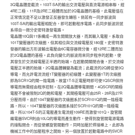
3Q電晶體是截流。103T-SA的輸出交流電壓與直流電源相串聯，經
4RE二極、11R及2RE二極體而加於2Q電晶體的基極，此電壓值在
正常情況是不足以激發正反器發生轉態。倘若有一同步脈波與
103T-SA的輸出電壓相配合，即可起動程序電路。此同步脈波訊號
系得自一微分史密特激發電路。
電晶體10Q與11係構成一再生開關放大器，而其輸入電壓，系取自
101T變壓器的次級圈，但其相位與交流線電壓反180度。史密特激
發器的輸出方形波輸出電壓由6C電容器微分後，經12RE二體而加
於2Q電晶體的基極。此負向變化的脈波用來同步程序的起動，使
其發生於交流線電壓正半週的始端。在起動開關閉合後，於交流線
電壓正半週的始端，2Q電晶體轉變為截流；此截流的2Q將促使3Q
導電，而允許電流流經1T變壓器的初級體。此變壓器1T的次級圈
即為SCR1Q的閘一陰電路，故當1T-S正電壓時即可使1QSCR保持
導電而無需經由程序控制。在2Q電晶體導電期間，4QSCR的閘極
電壓不會被限制2Q的飽和電壓，其閘極電壓可由25R、26R及27R
分壓而得。由於104T變壓器的次級圈系於SCR101Q的閘一陰極電
路，所以，104T變壓器的次級圈系接於SCR101Q的閘一陰極電
路，所以104T-S的正電壓產生電流經109RE而激發101Q。旋管閥
繼電器SVCR則由10LQ的導電而產生動作，使得到旋管閥電源電路
的接點閉合，而促使螺旋管閥動作，同時加壓於焊接棒上，此即為
機械工作中的加壓程序之開始。另一個放置於起動電路中的SVCR