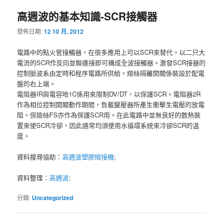
高週波的基本知識-SCR接觸器
發佈日期:
12 10 月, 2012
電路中的點火管接觸器，在很多應用上可以SCR來替代。以二只大
電流的SCR作反向並聯連接即可構成全波接觸器。激發SCR接器的
控制脈波系由定時和程序電路所供給。熔絲隔離開關係裝設於配電
盤的右上端。
電阻器IR與電容哈1C係用來限制DV/DT，以保護SCR。電阻器2R
作為相位控制開關動作期間，負載變壓器所產生衝擊生電壓的放電
阻。保險絲FS亦作為保護SCR用。在此電路中並無良好的散熱裝
置來使SCR冷卻，因此通常均須使用水循環系統來冷卻SCR的溫
度。
資料搜尋協助：
高週波塑膠熔接機
;
資料整理：
高週波
;
分類:
Uncategorized