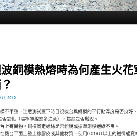
週波銅模熱熔時為何產生火花
面？
2 月, 2012
銅模不平整。注意測試壓下時目視機台與銅模的平行貼浮度是否良好
是否氧化（陽極導線需多注意），螺絲是否鬆脫。
機台上有異物。銅模固定螺絲是否鬆脫或振盪銅模絕緣不良。
需在機台平面上墊上橡膠皮或其他材質。使用0.019Ｕ以上的鐵彿龍寬