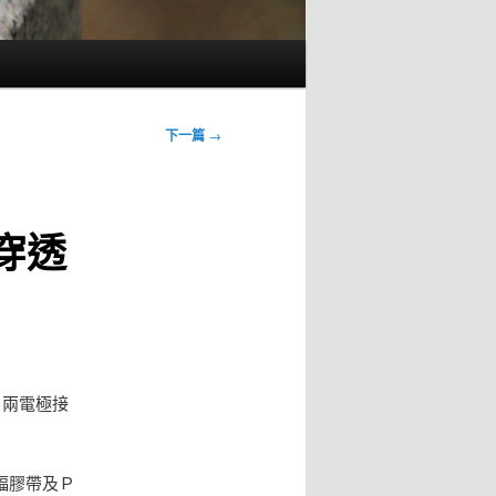
下一篇
→
穿透
，兩電極接
幅膠帶及Ｐ