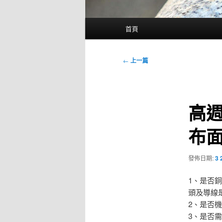
主
首頁
要
選
單
文
←
上一篇
章
導
覽
高
布
發佈日期:
3 
1、是否
頭及導線
2、是否
3、是否