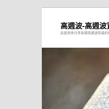
跳
至
主
高週波-高週波
要
這是用來分享各類高週波知識的
內
容