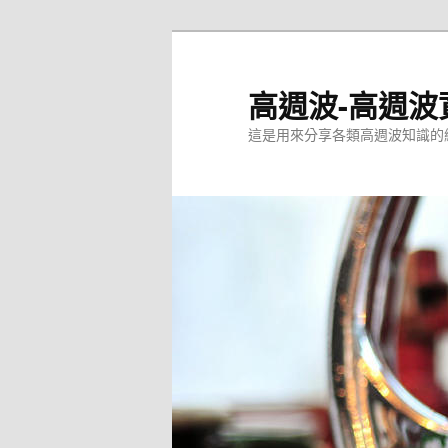
跳
至
主
高週波-高週波
要
這是用來分享各類高週波知識的
內
容