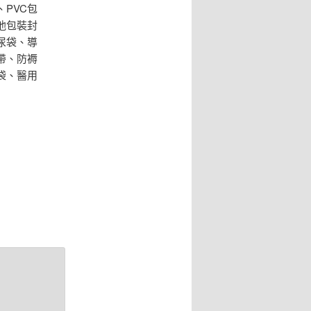
PVC包
池包裝封
尿袋、導
帶、防褥
袋、醫用