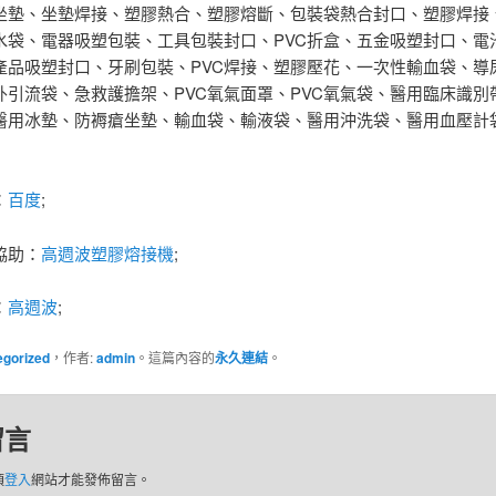
坐墊、坐墊焊接、塑膠熱合、塑膠熔斷、包裝袋熱合封口、塑膠焊接、
水袋、電器吸塑包裝、工具包裝封口、PVC折盒、五金吸塑封口、電
產品吸塑封口、牙刷包裝、PVC焊接、塑膠壓花、一次性輸血袋、導
外引流袋、急救護擔架、PVC氧氣面罩、PVC氧氣袋、醫用臨床識別
醫用冰墊、防褥瘡坐墊、輸血袋、輸液袋、醫用沖洗袋、醫用血壓計
：
百度
;
協助：
高週波塑膠熔接機
;
：
高週波
;
egorized
，作者:
admin
。這篇內容的
永久連結
。
留言
須
登入
網站才能發佈留言。