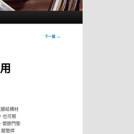
下一篇
→
麼用
型膜結構材
，也可根
、塑膠門墊
、腳墊焊