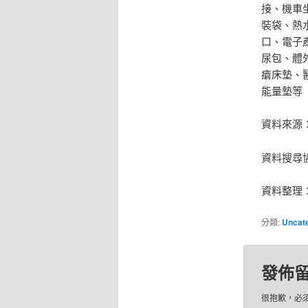
接、機車
裝袋、熱
口、電子
尿包、體
瘡床墊、
能量墊等
資料來源
資料搜尋
資料整理
分類:
Uncat
發佈
很抱歉，必