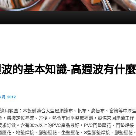
週波的基本知識-高週波有什
？
4 月, 2012
: 適用範圍：本設備適合大型屋頂篷布、帆布、廣告布、窗簾等中厚
合，熔接定位準確、方便，熱合牢固平整無褶皺，設備來回連續工作
要求訂做。含有30%以上的PVC產品最好，PVC門墊壓花、門墊焊接
毯壓花、地墊焊接、腳墊壓花、坐墊壓花、S型腳墊焊接、腳墊壓花