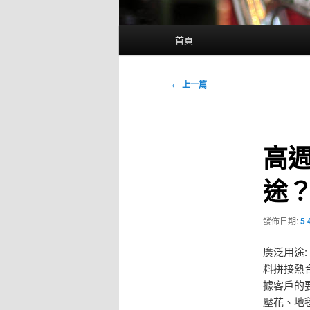
主
首頁
要
選
單
文
←
上一篇
章
導
覽
高
途
發佈日期:
5 
廣泛用途
料拼接熱
據客戶的
壓花、地