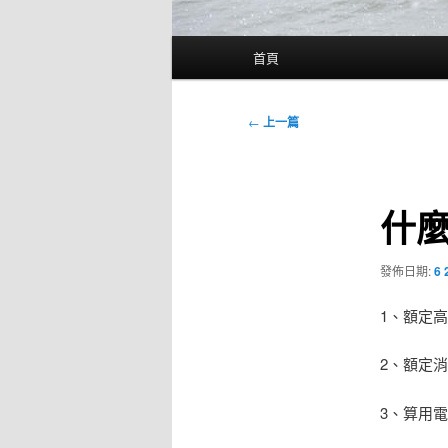
主
首頁
要
選
單
文
←
上一篇
章
導
覽
什麼
發佈日期:
6 
1、額定
2、額定消
3、算用