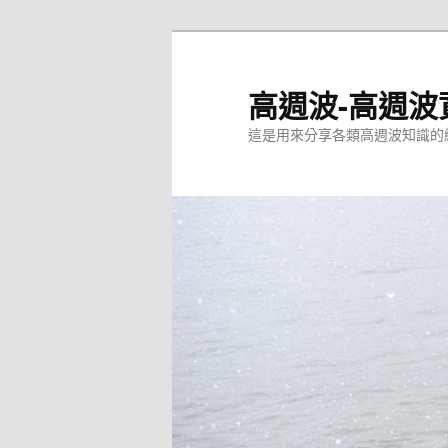
跳
至
主
高週波-高週波
要
這是用來分享各類高週波知識的
內
容