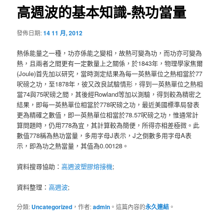
高週波的基本知識-熱功當量
發佈日期:
14 11 月, 2012
熱係能量之一種，功亦係能之變相，故熱可變為功，而功亦可變為
熱，且兩者之間更有一定數量上之關係，於1843年，物理學家焦爾
(Joule)首先加以研究，當時測定結果為每一英熱單位之熱相當於77
呎磅之功，至1878年，彼又改良試驗情形，得到一英熱單位之熱相
當74與75呎磅之間，其後經Rowland等加以測驗，得到較為精密之
結果，即每一英熱單位相當於778呎磅之功，最近美國標準局發表
更為精確之數值，即一英熱單位相當於78.57呎磅之功，惟通常計
算問題時，仍用778為宜，其計算較為簡便，所得亦相差極微。此
數值778稱為熱功當量，多用字母J表示，J之倒數多用字母A表
示，即為功之熱當量，其值為0.00128。
資料搜尋協助：
高週波塑膠熔接機
;
資料整理：
高週波
;
分類:
Uncategorized
，作者:
admin
。這篇內容的
永久連結
。