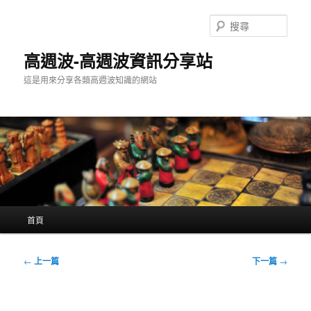
跳
至
搜
主
尋
要
高週波-高週波資訊分享站
內
這是用來分享各類高週波知識的網站
容
主
首頁
要
選
單
文
←
上一篇
下一篇
→
章
導
覽