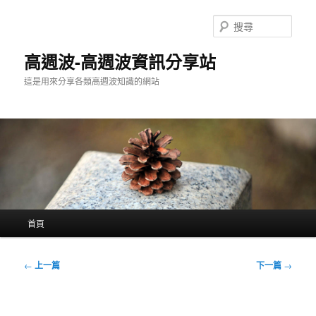
跳
至
搜
主
尋
要
高週波-高週波資訊分享站
內
這是用來分享各類高週波知識的網站
容
主
首頁
要
選
單
文
←
上一篇
下一篇
→
章
導
覽