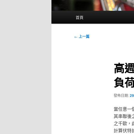
主
首頁
要
選
單
文
←
上一篇
章
導
覽
高
負
發佈日期:
29
當任意一
其串聯後
之千歐，
計算伏特