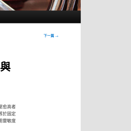
下一篇
→
度與
壓愈高者
等於固定
用靈敏度