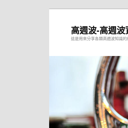
跳
至
主
高週波-高週波
要
這是用來分享各類高週波知識的
內
容