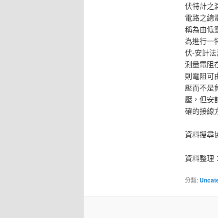
伏特計之
電路之總
稱為由低
為進行一
伏-安計
測量電阻
則電阻可
壓而不是
壓，但安
確的接線
資料搜尋
資料整理
分類:
Uncat