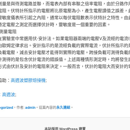
測量是與待測電路並聯，而電表內部有串聯之倍率電阻，由於分路作
電阻。伏特計所指示的電壓將比原電壓為小，產生電壓讀值之誤差，
靈敏度儀表所引起之內阻，通常以每伏電阻數表示伏特計之特性。由
特定電壓之測定而選擇伏計時，靈敏度是一個重要的因素。
法測量電阻
在實驗室中常選用伏-安計法。如果電阻器兩端的電壓V及流經的電流
由歐姆定律求出。安計指示的是流經負載的實際電流，伏計所指示的
負載電壓，減去安計電壓才能得到實際的電壓。跨接負載可測得負載
計測得的是包含伏計電流的錯誤值。上述兩種情形測定時，均將發生
方式由伏計及安計的電阻來決定。一般而言，伏計的電阻大而安計的
協助：
高週波塑膠熔接機
;
：
高週波
;
egorized
，作者:
admin
。這篇內容的
永久連結
。
本站採用 WordPress 建置