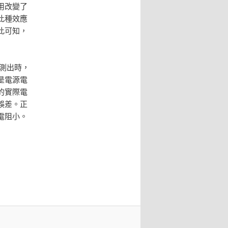
用改變了
此種效應
此可知，
I測出時，
是電源電
的實際電
誤差。正
電阻小。