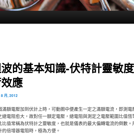
週波的基本知識-伏特計靈敏
荷效應
 8 月, 2012
個滿額電壓加到伏計上時，可動圈中便產生一定之滿額電流，即測電
之總電阻愈大，故對任一額定電壓，總電阻與測定之電壓範圍比值恆
此比值常稱為伏特計之靈敏度，也就是儀表的最大偏轉電流的倒數。
計的倍增器電阻時，極為方便。